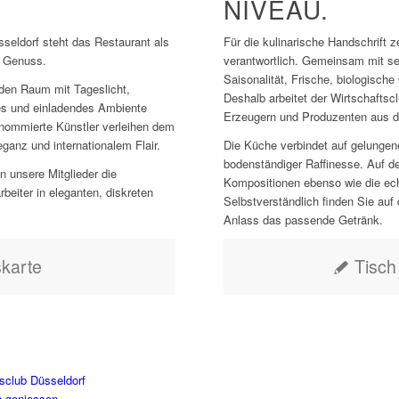
NIVEAU.
sseldorf steht das Restaurant als
Für die kulinarische Handschrift 
d Genuss.
verantwortlich. Gemeinsam mit se
Saisonalität, Frische, biologische
 den Raum mit Tageslicht,
Deshalb arbeitet der Wirtschafts
es und einladendes Ambiente
Erzeugern und Produzenten aus 
nommierte Künstler verleihen dem
ganz und internationalem Flair.
Die Küche verbindet auf gelunge
bodenständiger Raffinesse. Auf de
 unsere Mitglieder die
Kompositionen ebenso wie die ech
beiter in eleganten, diskreten
Selbstverständlich finden Sie auf
Anlass das passende Getränk.
karte
Tisch