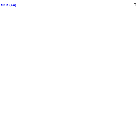
T
tlinie (EU)