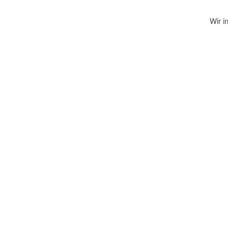
Wir i
E-Mail
Vorna
Nach