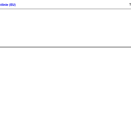
T
tlinie (EU)