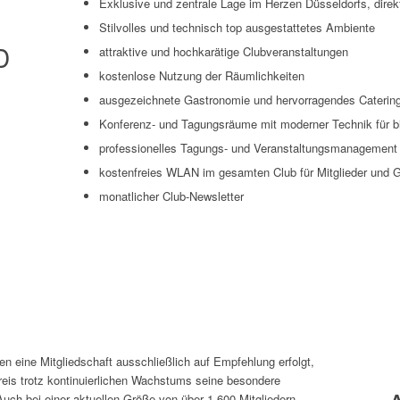
Exklusive und zentrale Lage im Herzen Düsseldorfs, direk
Stilvolles und technisch top ausgestattetes Ambiente
D
attraktive und hochkarätige Clubveranstaltungen
kostenlose Nutzung der Räumlichkeiten
ausgezeichnete Gastronomie und hervorragendes Caterin
Konferenz- und Tagungsräume mit moderner Technik für b
professionelles Tagungs- und Veranstaltungsmanagement
kostenfreies WLAN im gesamten Club für Mitglieder und 
monatlicher Club-Newsletter
en eine Mitgliedschaft ausschließlich auf Empfehlung erfolgt,
rkreis trotz kontinuierlichen Wachstums seine besondere
uch bei einer aktuellen Größe von über 1.600 Mitgliedern