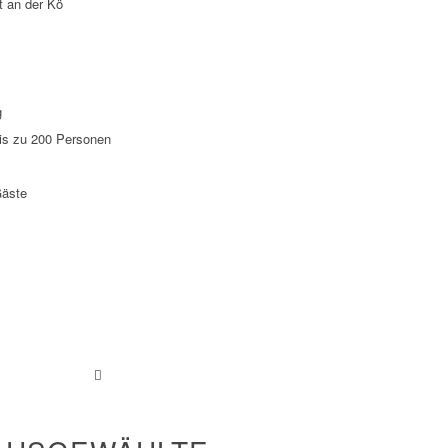
t an der Kö
g
is zu 200 Personen
Gäste