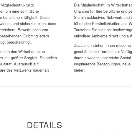
itgliederstruktur zu
Die Mitgliedschaft im Wirtschaftsc
ten um eine schriftliche
Chancen für Ihre berufliche und p
r beruflichen Tätigkeit. Diese
Sie ein exklusives Netzwerk und 
ewinnen und sicherzustellen, dass
führenden Persönlichkeiten aus Wi
bereichern. Bewerbungen von
Tauschen Sie sich bei hochwertig
 bestehenden Clubmitgliedern
stilvollem Ambiente direkt und a
gt berücksichtigt.
Zusätzlich stehen Ihnen moderne
hme in den Wirtschaftsclub
geschäftlichen Termine zur Verfü
bs mit größter Sorgfalt. So stellen
durch abwechslungsreiche Social
Qualität, Austausch auf
inspirierende Begegnungen, neue 
re des Netzwerks dauerhaft
bieten.
DETAILS