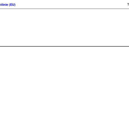
T
tlinie (EU)