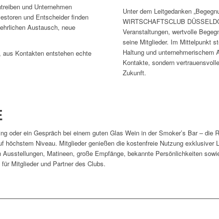
ntreiben und Unternehmen
Unter dem Leitgedanken „Begegnun
vestoren und Entscheider finden
WIRTSCHAFTSCLUB DÜSSELDORF 
 ehrlichen Austausch, neue
Veranstaltungen, wertvolle Begeg
seine Mitglieder. Im Mittelpunkt 
Haltung und unternehmerischem An
 aus Kontakten entstehen echte
Kontakte, sondern vertrauensvoll
Zukunft.
E
ing oder ein Gespräch bei einem guten Glas Wein in der Smoker’s Bar – die 
höchstem Niveau. Mitglieder genießen die kostenfreie Nutzung exklusiver 
Ausstellungen, Matineen, große Empfänge, bekannte Persönlichkeiten sowie s
ür Mitglieder und Partner des Clubs.