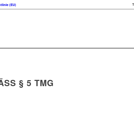
T
tlinie (EU)
S § 5 TMG