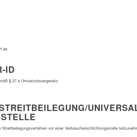
rf.de
-ID
emäß § 27 a Umsatzsteuergesetz:
STREIT­BEILEGUNG/UNIVERSA
­STELLE
 an Streitbeilegungsverfahren vor einer Verbraucherschlichtungsstelle teilzuneh