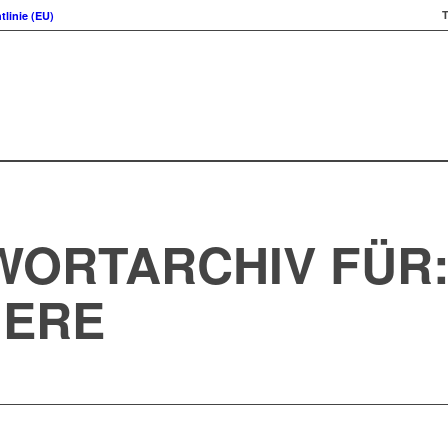
T
tlinie (EU)
ORTARCHIV FÜR
IERE