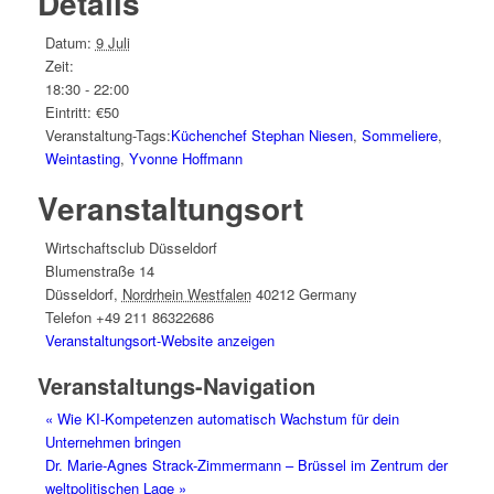
Details
Datum:
9 Juli
Zeit:
18:30 - 22:00
Eintritt:
€50
Veranstaltung-Tags:
Küchenchef Stephan Niesen
,
Sommeliere
,
Weintasting
,
Yvonne Hoffmann
Veranstaltungsort
Wirtschaftsclub Düsseldorf
Blumenstraße 14
Düsseldorf
,
Nordrhein Westfalen
40212
Germany
Telefon
+49 211 86322686
Veranstaltungsort-Website anzeigen
Veranstaltungs-Navigation
«
Wie KI-Kompetenzen automatisch Wachstum für dein
Unternehmen bringen
Dr. Marie-Agnes Strack-Zimmermann – Brüssel im Zentrum der
weltpolitischen Lage
»