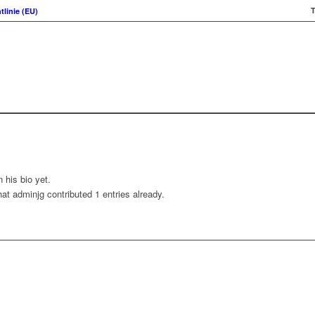
T
tlinie (EU)
 his bio yet.
hat
adminjg
contributed 1 entries already.